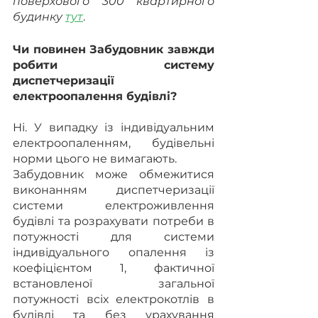
поверхового 300 квартирного 
будинку 
тут
.
Чи повинен Забудовник завжди 
робити систему 
диспетчеризації 
електроопалення будівлі?
Ні. У випадку із індивідуальним 
електроопаленням, будівельні 
норми цього не вимагають.
Забудовник може обмежитися 
виконанням диспетчеризації 
системи електроживлення 
будівлі та розрахувати потреби в 
потужності для системи 
індивідуального опалення із 
коефіцієнтом 1, фактичної 
встановленої загальної 
потужності всіх електрокотлів в 
будівлі та без урахування 