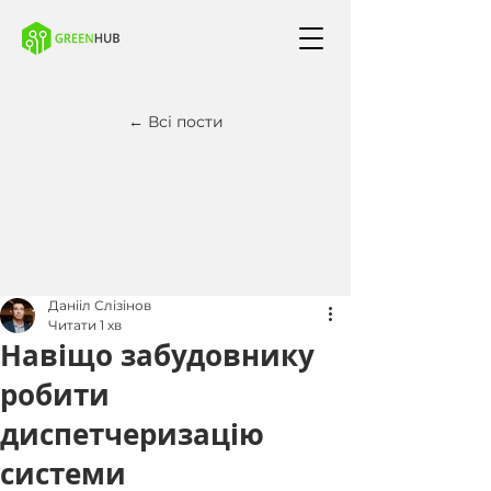
← Всі пости
Данііл Слізінов
Читати 1 хв
Навіщо забудовнику
робити
диспетчеризацію
системи