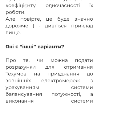
коефіцієнту одночасності їх 
роботи.
Але повірте, це буде значно 
дорожче ) - дивіться приклад 
вище.
Які є “інші” варіанти?
Про те, чи можна подати 
розрахунки для отримання 
Техумов на приєднання до 
зовнішніх електромереж з 
урахуванням системи 
балансування потужності, а 
виконання системи 
диспетчеризації 
електроопалення будівлі 
зробити “лише на папері” та що 
про це думає, наприклад, ДТЕК 
дивіться 
тут
.