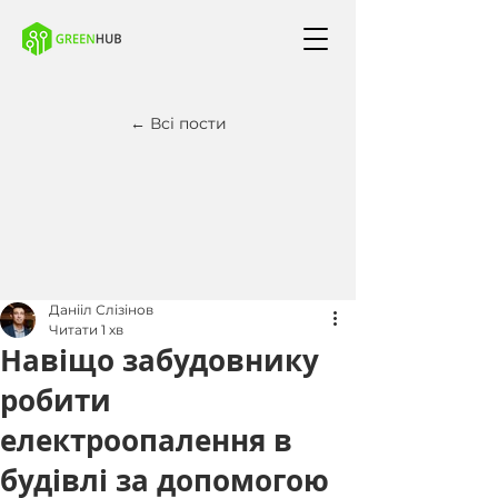
← Всі пости
Данііл Слізінов
Читати 1 хв
Навіщо забудовнику
робити
електроопалення в
будівлі за допомогою