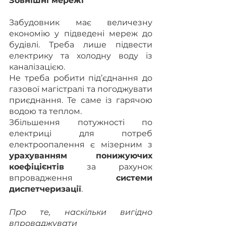
Зовнішні мережі
Забудовник має величезну 
економію у підведені мереж до 
будівлі. Треба лише підвести 
електрику та холодну воду із 
каналізацією.
Не треба робити під’єднання до 
газової магістралі та погоджувати 
приєднання. Те саме із гарячою 
водою та теплом.
Збільшення потужності по 
електриці для потреб 
електроопалення є мізерним з 
урахуванням понижуючих 
коефіцієнтів
 за рахунок 
впровадження 
системи 
диспетчеризації
. 
Про те, наскільки вигідно 
впроваджувати 