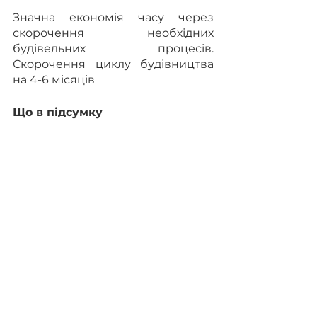
Значна економія часу через 
скорочення необхідних 
будівельних процесів. 
Скорочення циклу будівництва 
на 4-6 місяців
Що в підсумку
Встановити в кожне приміщення 
двоконтурний електрокотел 
вартістю 400-500$ та впровадити 
систему диспетчеризації 
електроопалення для 
зменшення потужності 
приєднання до зовнішніх 
електромереж, значно вигідніше 
для Забудовника ніж будь-яка 
інша альтернатива.
Всі пости