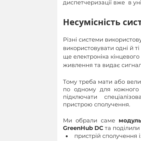
диспетчеризації вже  в ун
Несумісність сис
Різні системи використову
використовувати одні й ті
ще електроніка кінцевого 
живлення та видає сигна
Тому треба мати або велич
по одному для кожного 
підключати спеціалізов
пристрою сполучення.
Ми обрали саме 
модуль
GreenHub DC
 та поділили
пристрій сполучення 