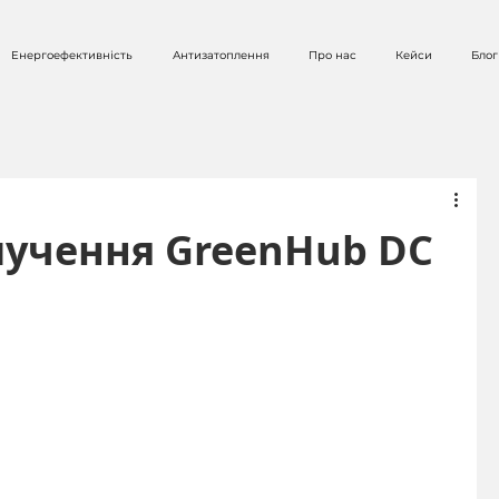
Енергоефективність
Антизатоплення
Про нас
Кейси
Блог
лучення GreenHub DC