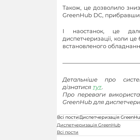
Також, це дозволило зниз
GreenHub DC, прибравши з
І наостанок, це дало
диспетчеризації, коли це 
встановленого обладнанн
Детальніше про систе
дізнатися 
тут
.
Про переваги використа
GreenHub для диспетчериз
Всі пости
Диспетчеризація GreenH
Диспетчеризація GreenHub
Всі пости