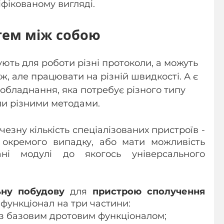
іфікованому вигляді.
тем між собою
ють для роботи різні протоколи, а можуть 
 ж, але працювати на різній швидкості. А є 
обладнання, яка потребує різного типу 
ли різними методами.
езну кількість спеціалізованих пристроїв - 
окремого випадку, або мати можливість 
ані модулі до якогось універсального 
ну побудову
 для 
пристрою сполучення 
 функціонал на три частини:
із базовим дротовим функціоналом;