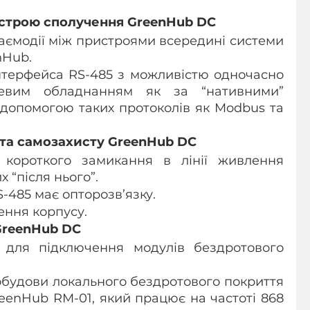
строю сполучення GreenHub DC
аємодії між пристроями всередині системи 
nHub.
терфейса RS-485 з можливістю одночасно 
цевим обладнанням як за “нативними” 
 допомогою таких протоколів як Modbus та 
 та самозахисту GreenHub DC
короткого замикання в лінії живлення 
 “після нього”.
S-485 має опторозв’язку.
ення корпусу.
GreenHub DC
для підключення модулів бездротового 
удови локального бездротового покриття 
reenHub RM-01, який працює на частоті 868 