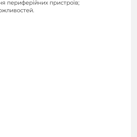
ня периферійних пристроїв;
ожливостей.