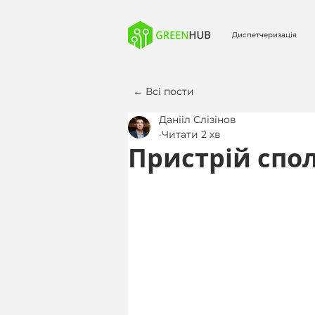
Диспетчеризація
← Всі пости
Данііл Слізінов
Читати 2 хв
Пристрій спо