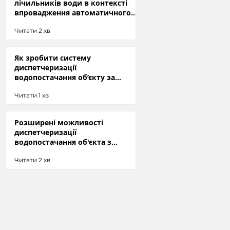
лічильників води в контексті
впровадження автоматичного
збору показів
Читати 2 хв
Як зробити систему
диспетчеризації
водопостачання об’єкту за
допомогою обладнання та ПЗ
Читати 1 хв
GreenHub
Розширені можливості
диспетчеризації
водопостачання об'єкта з
GreenHub WP-01
Читати 2 хв