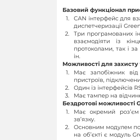
Базовий функціонал при
CAN інтерфейс для вз
диспетчеризації Gree
Три програмованих ін
взаємодіяти із кін
протоколами, так і за
ін.
Можливості для захисту
Має запобіжник від 
пристроїв, підключених
Один із інтерфейсів R
Має тампер на відчин
Бездротові можливості 
Має окремий роз’єм 
зв’язку.
Основним модулем поб
на об’єкті є модуль G