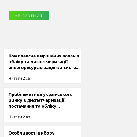
Зв'язатися
Комплексне вирішення задач з
обліку та диспетчеризації
енергоресурсів завдяки системі
GreenHub
Читати 2 хв
Проблематика українського
ринку з диспетчеризації
постачання та обліку
енергоресурсів
Читати 2 хв
Особливості вибору