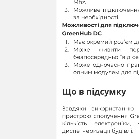
Mhz.
Можливе підключення 
за необхідності.
Можливості для підключ
GreenHub DC
Має окремий роз’єм д
Може живити периф
безпосередньо “від се
Може одночасно прац
одним модулем для пі
Що в підсумку
Завдяки використанню 
пристрою сполучення Gr
кількість електроніки
диспетчеризації будівлі.