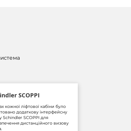
система
indler SCOPPI
ах кожної ліфтової кабіни було
товано додаткову інтерфейсну
у Schindler SCOPPI для
зпечення дистанційного визову
.