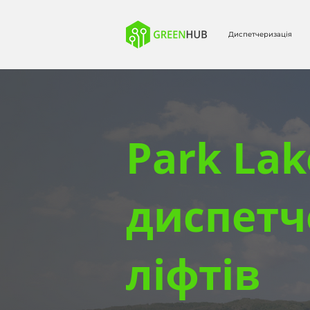
Диспетчеризація
Park Lak
диспетч
ліфтів