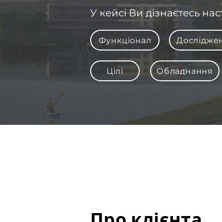
У кейсі Ви дізнаєтесь нас
Функціонал
Дослідже
Цілі
Обладнання
Про клієнта