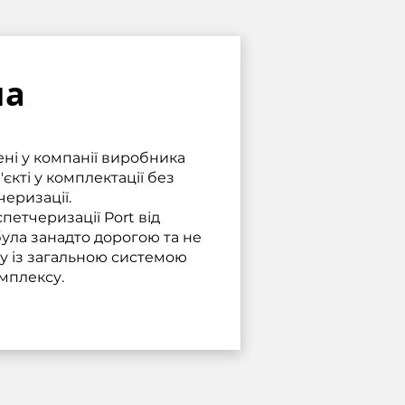
ма
ні у компанії виробника
'єкті у комплектації без
еризації.
петчеризації Port від
була занадто дорогою та не
у із загальною системою
мплексу.