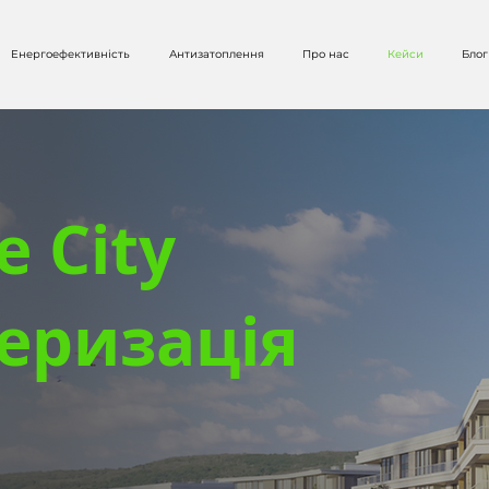
Енергоефективність
Антизатоплення
Про нас
Кейси
Блог
e City
еризація