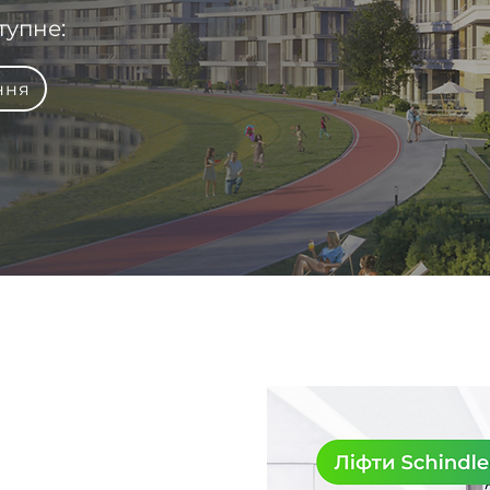
тупне:
ння