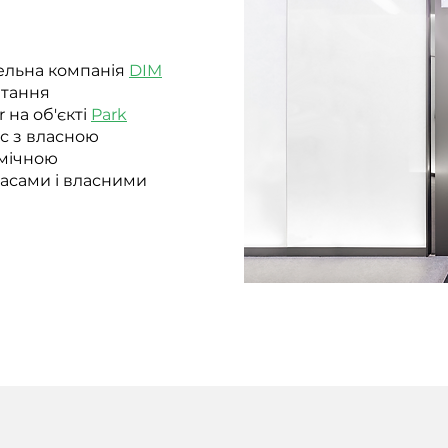
ельна компанія
DIM
итання
 на об'єкті
Park
с з власною
омічною
расами і власними