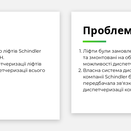
Пробле
ліфтів Schindler
Ліфти були замовле
Н.
та змонтовані на об
черизації ліфтів
можливості диспетч
етчеризації всього
Власна система дис
компанії Schindler 
передбачала зв'язк
диспетчеризації ко