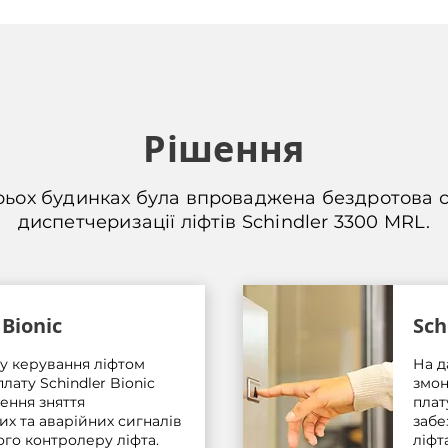
Рішення
рьох будинках була впроваджена бездротова 
диспетчеризації ліфтів Schindler 3300 MRL.
 Bionic
Sch
у керування ліфтом
На д
лату Schindler Bionic
змон
ення зняття
плат
х та аварійних сигналів
забе
ого контролеру ліфта.
ліфта