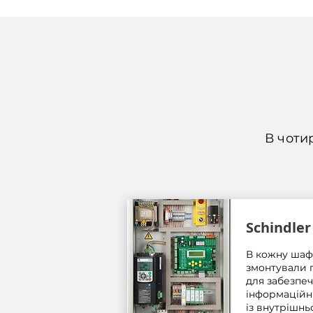
В чоти
Schindler
В кожну шаф
змонтували п
для забезпеч
інформаційни
із внутрішнь