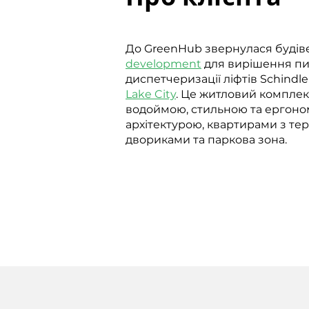
До GreenHub звернулася будів
development
для вирішення п
диспетчеризації ліфтів Schindler
Lake City
. Це житловий комплек
водоймою, стильною та ергон
архітектурою, квартирами з те
двориками та паркова зона.