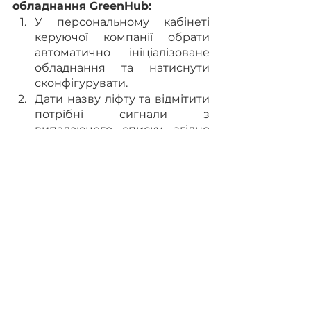
обладнання GreenHub:
У персональному кабінеті 
керуючої компанії обрати 
автоматично ініціалізоване 
обладнання та натиснути 
сконфігурувати.
Дати назву ліфту та відмітити 
потрібні сигнали з 
випадаючого списку, згідно 
фактично підключених 
сигналів від ліфта.
Вітаємо! Ваш ліфт 
диспетчеризований, а Ви 
отримуєте сповіщення у 
режимі онлайн.
Що Ви отримуєте у підсумку?
Зручний та сучасний 
інтерфейс користувача.
Можливість моніторингу 
будь-якої кількості об’єктів  з 