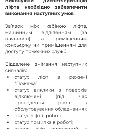
Виконуючи диспетчеризацію 
ліфта необхідно забезпечити 
виконання наступних умов
Зв’язок між кабіною ліфта, 
машинним відділенням (за 
наявності) та приміщенням 
консьєржу чи приміщенням для 
доступу пожежних служб.
Віддалене знімання наступних 
сигналів:
статус ліфт в режимі 
“Пожежа”;
статус виклики з поверхів 
відключені (під час 
проведення робіт з 
обслуговування обладнання);
статус ліфт в роботі;
статус помилка в роботі;
статус ліфт виведений з 