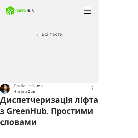
← Всі пости
Данііл Слізінов
Читати 2 хв
Диспетчеризація ліфта
з GreenHub. Простими
словами