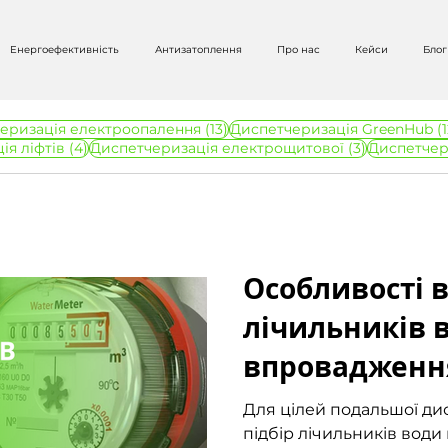
Енергоефективність
Антизатоплення
Про нас
Кейси
Блог
в
13 постів
еризація електроопалення
(13)
Диспетчеризація GreenHub
(1
4 пости
3 пости
ія ліфтів
(4)
Диспетчеризація електрощитової
(3)
Диспетчер
Данііл Слізінов
Читати 2 хв
Особливості 
лічильників в
впровадженн
збору показів
Для цілей подальшої ди
підбір лічильників води