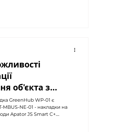
ожливості
ції
я об'єкта з
01
дка GreenHub WP-01 є
T-MBUS-NE-01 - накладки на
и Apator JS Smart C+....