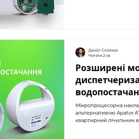
Данііл Слізінов
Читати 2 хв
Розширені м
диспетчериза
водопостачанн
GreenHub WP-
Мікропроцесорна накла
альтернативою Apator A
квартирний лічильник вод