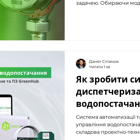
задачею. Обираючи моде
Данііл Слізінов
Читати 1 хв
Як зробити с
диспетчериза
водопостачанн
допомогою обла
Система автоматизації т
управління водопостачан
GreenHub
складова проектно-техніч