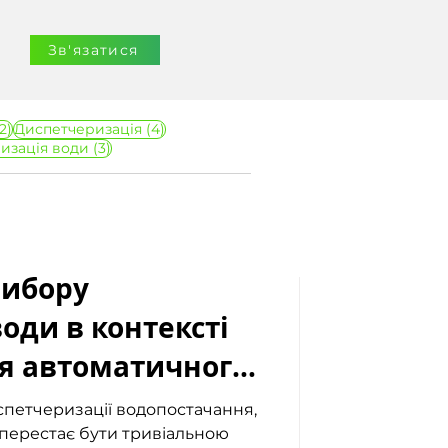
Зв'язатися
12 постів
4 пости
2)
Диспетчеризація
(4)
3 пости
изація води
(3)
вибору
оди в контексті
я автоматичного
спетчеризації водопостачання,
 перестає бути тривіальною