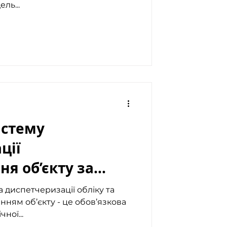
ль...
истему
ції
я об’єкту за
днання та ПЗ
а диспетчеризації обліку та
ням об’єкту - це обов’язкова
ної...