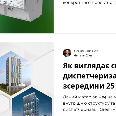
конкретного проектного 
Данііл Слізінов
Читати 2 хв
Як виглядає 
диспетчериза
зсередини 25
будівлі на 20
Даний матеріал має на 
внутрішню структуру т
диспетчеризації GreenHu