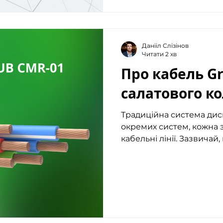
Данііл Слізінов
Читати 2 хв
Про кабель G
салатового к
Традиційна система дис
окремих систем, кожна з
кабельні лінії. Зазвичай, 