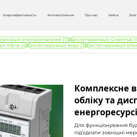
Енергоефективність
Антизатоплення
Про нас
Кейси
Блог
в
13 постів
еризація електроопалення
(13)
Диспетчеризація GreenHub
(1
4 пости
3 пости
ія ліфтів
(4)
Диспетчеризація води
(3)
Диспетчеризація еле
Данііл Слізінов
Читати 2 хв
Комплексне в
обліку та дис
енергоресурс
системі Gree
Для функціонування будь
під’єднати зовнішні мере