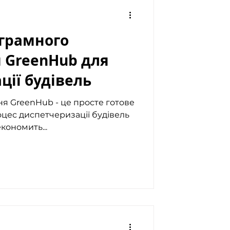
грамного
 GreenHub для
ції будівель
 - це просте готове
оцес диспетчеризації будівель
кономить...