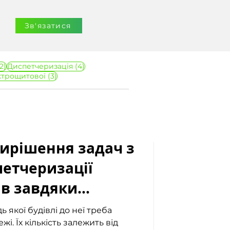
Зв'язатися
12 постів
4 пости
2)
Диспетчеризація
(4)
3 пости
ктрощитової
(3)
ирішення задач з
петчеризації
ів завдяки
nHub
 якої будівлі до неї треба
жі. Їх кількість залежить від