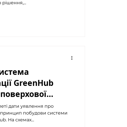
рішення,...
система
ції GreenHub
 поверхової
0 квартир
меті дати уявлення про
а принцип побудови системи
b. На схемах...