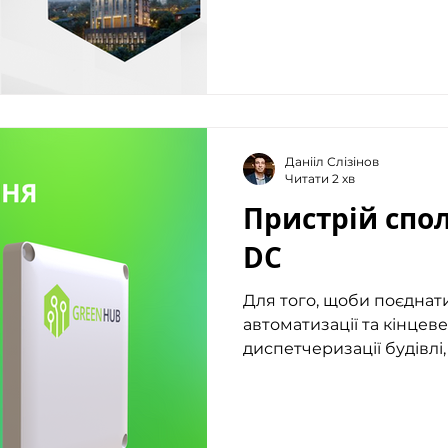
Данііл Слізінов
Читати 2 хв
Пристрій спо
DC
Для того, щоби поєднати
автоматизації та кінцев
диспетчеризації будівлі,