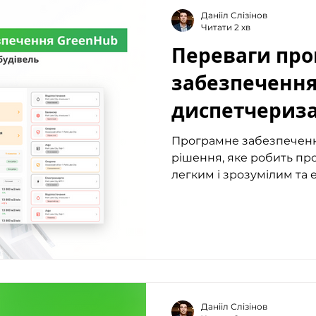
Данііл Слізінов
Читати 2 хв
Переваги про
забезпечення
диспетчериза
Програмне забезпечення GreenHub
рішення, яке робить пр
легким і зрозумілим та е
Данііл Слізінов