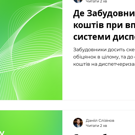
Читати 2 хв
Де Забудовни
коштів при в
системи дисп
GreenHub
Забудовники досить ске
обіцянок в цілому, та д
коштів на диспетчеризаці
Данііл Слізінов
Читати 2 хв