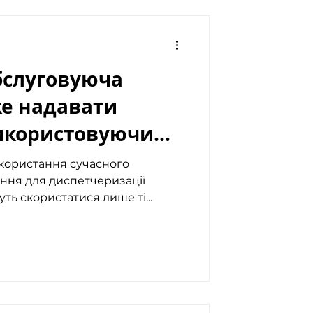
обслуговуюча
е надавати
икористовуючи
користання сучасного
ння для диспетчеризації
ть скористатися лише ті...