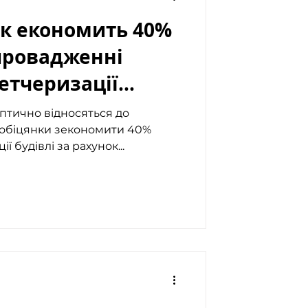
к економить 40%
провадженні
етчеризації
птично відносяться до
о обіцянки зекономити 40%
ї будівлі за рахунок...