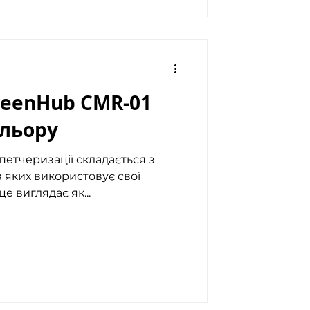
reenHub CMR-01
ольору
петчеризації складається з
 яких використовує свої
це виглядає як...