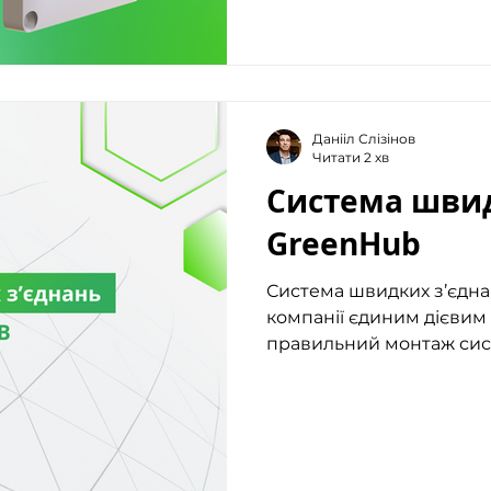
Данііл Слізінов
Читати 2 хв
Система швид
GreenHub
Система швидких з’єдна
компанії єдиним дієви
правильний монтаж сист