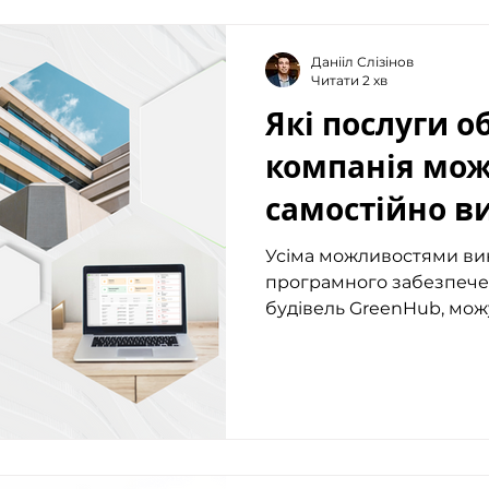
Данііл Слізінов
Читати 2 хв
Які послуги 
компанія мож
самостійно в
ПЗ GreenHub
Усіма можливостями ви
програмного забезпече
будівель GreenHub, можу